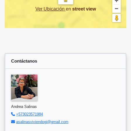
Ver Ubicación
en
street view
Contáctanos
Andrea Salinas
+573023571984
asalinasviviendogi@gmail.com