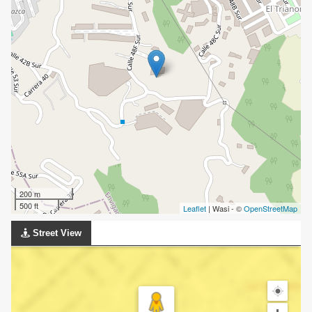
200 m
500 ft
Leaflet
| Wasi - ©
OpenStreetMap
Street View