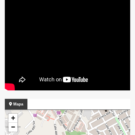
Mapa
+
−