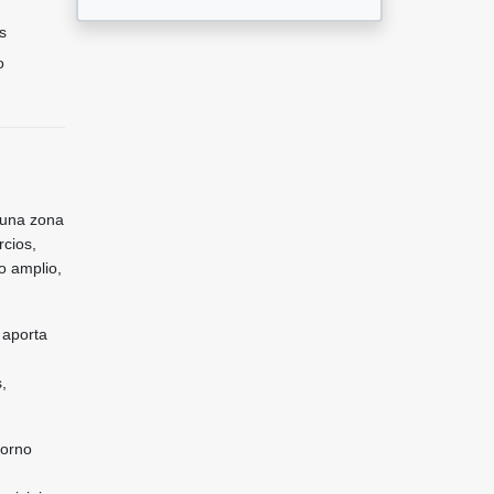
s
o
n una zona
rcios,
o amplio,
 aporta
,
torno