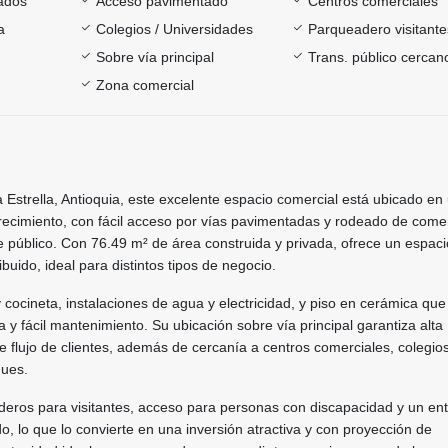
ados
Acceso pavimentado
Centros comerciales
a
Colegios / Universidades
Parqueadero visitante
Sobre vía principal
Trans. público cercan
Zona comercial
 Estrella, Antioquia, este excelente espacio comercial está ubicado e
crecimiento, con fácil acceso por vías pavimentadas y rodeado de come
te público. Con 76.49 m² de área construida y privada, ofrece un espaci
ribuido, ideal para distintos tipos de negocio.
cocineta, instalaciones de agua y electricidad, y piso en cerámica que
a y fácil mantenimiento. Su ubicación sobre vía principal garantiza alta
te flujo de clientes, además de cercanía a centros comerciales, colegios
ques.
eros para visitantes, acceso para personas con discapacidad y un en
o, lo que lo convierte en una inversión atractiva y con proyección de