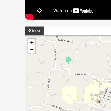
Mapa
+
−