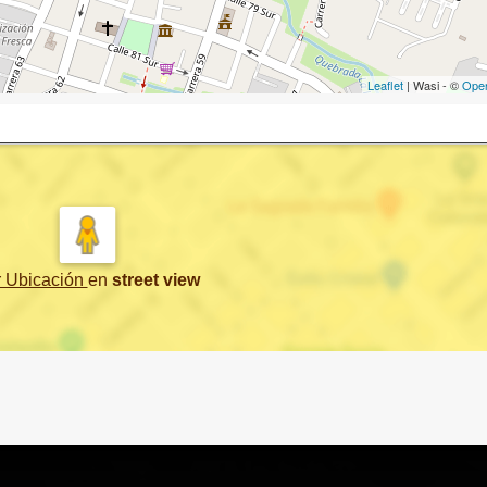
Leaflet
| Wasi - ©
Ope
r Ubicación
en
street view