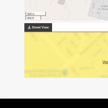
200 m
500 ft
Street View
Ve