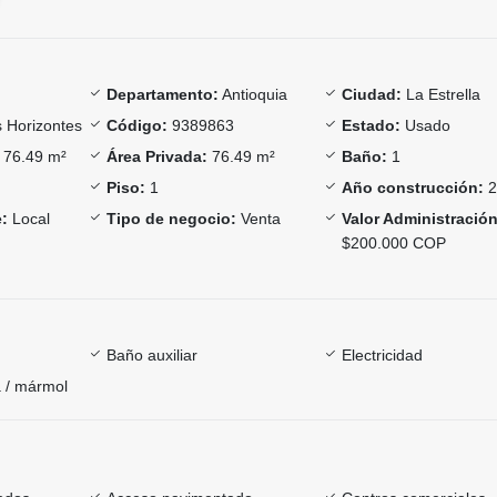
Departamento:
Antioquia
Ciudad:
La Estrella
 Horizontes
Código:
9389863
Estado:
Usado
76.49 m²
Área Privada:
76.49 m²
Baño:
1
Piso:
1
Año construcción:
2
:
Local
Tipo de negocio:
Venta
Valor Administración
$200.000 COP
Baño auxiliar
Electricidad
 / mármol