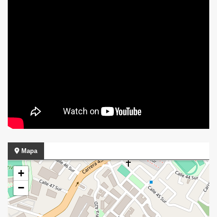
Mapa
+
−