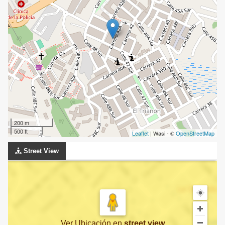
200 m
500 ft
Leaflet
| Wasi - ©
OpenStreetMap
Street View
Ver Ubicación
en
street view