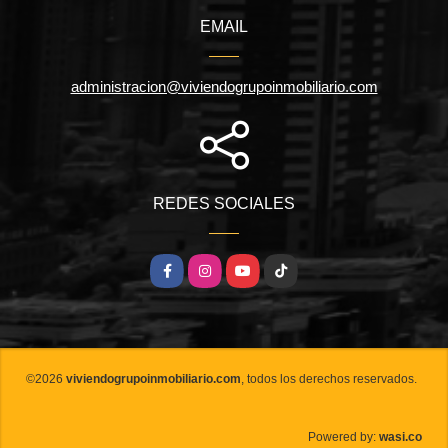
EMAIL
administracion@viviendogrupoinmobiliario.com
REDES SOCIALES
Facebook
Instagram
YouTube
TikTok
©2026
viviendogrupoinmobiliario.com
, todos los derechos reservados.
wasi.co
Powered by: