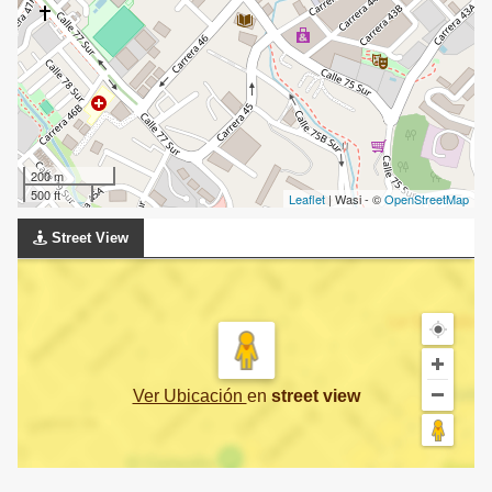
200 m
500 ft
Leaflet
| Wasi - ©
OpenStreetMap
Street View
Ver Ubicación
en
street view