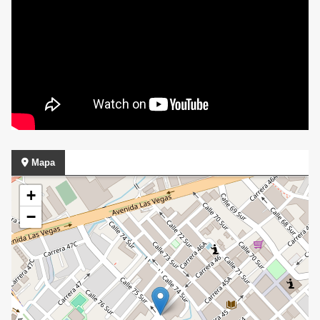
Mapa
+
−