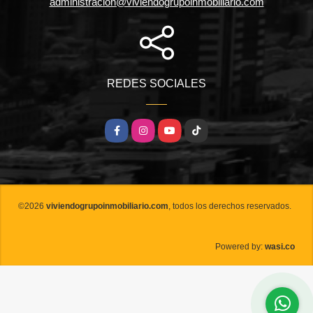
administracion@viviendogrupoinmobiliario.com
REDES SOCIALES
Facebook
Instagram
YouTube
TikTok
©2026
viviendogrupoinmobiliario.com
, todos los derechos reservados.
wasi.co
Powered by: