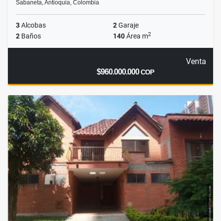
Sabaneta, Antioquia, Colombia
3
Alcobas
2
Garaje
2
2
Baños
140
Área m
Venta
$960.000.000
COP