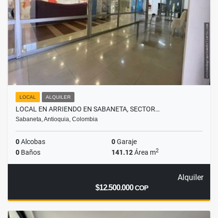
LOCAL
ALQUILER
LOCAL EN ARRIENDO EN SABANETA, SECTOR…
Sabaneta, Antioquia, Colombia
0
Alcobas
0
Garaje
2
0
Baños
141.12
Área m
Alquiler
$12.500.000
COP