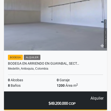
BODEGA
ALQUILER
BODEGA EN ARRIENDO EN GUAYABAL, SECT…
Medellín, Antioquia, Colombia
0
Alcobas
0
Garaje
2
8
Baños
1200
Área m
Alquiler
$49.200.000
COP