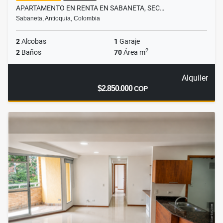
APARTAMENTO EN RENTA EN SABANETA, SEC…
Sabaneta, Antioquia, Colombia
2
Alcobas
1
Garaje
2
2
Baños
70
Área m
Alquiler
$2.850.000
COP