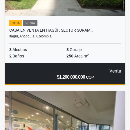
CASA
VENTA
CASA EN VENTA EN ITAGÜÍ , SECTOR SURAM…
Itagui, Antioquia, Colombia
3
Alcobas
3
Garaje
2
2
Baños
250
Área m
Venta
$1.200.000.000
COP