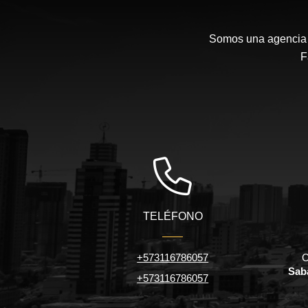
Somos una agencia i
F
TELÉFONO
+573116786057
C
Sab
+573116786057