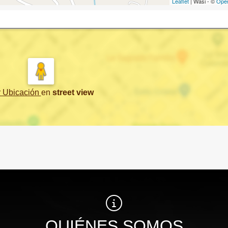
Leaflet
| Wasi - ©
Ope
r Ubicación
en
street view
QUIÉNES SOMOS