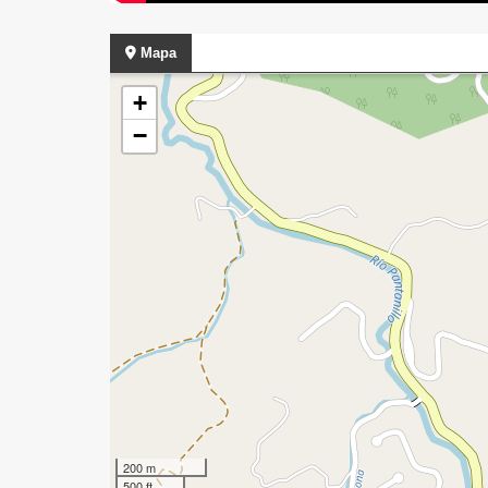
Mapa
+
−
200 m
500 ft