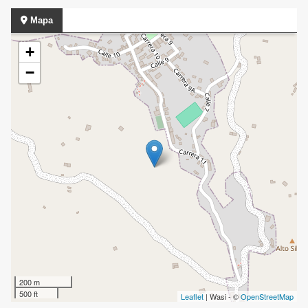
Mapa
+
−
200 m
500 ft
Leaflet
| Wasi - ©
OpenStreetMap