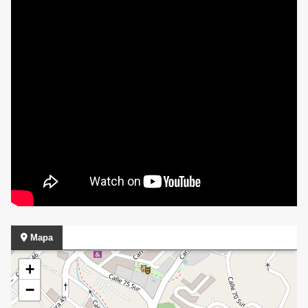
Mapa
+
−