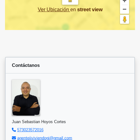
Ver Ubicación
en
street view
Contáctanos
Juan Sebastian Hoyos Cortes
573023572016
agenteiiviviendogi@gmail.com