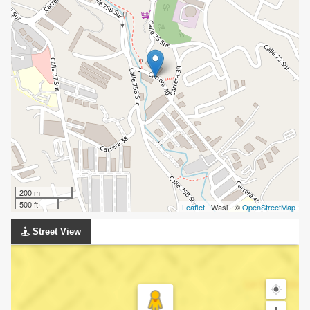
200 m
500 ft
Leaflet
| Wasi - ©
OpenStreetMap
Street View