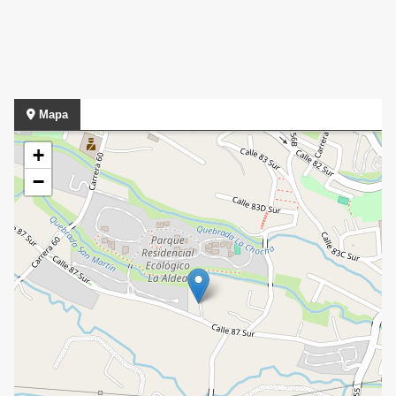
Mapa
+
−