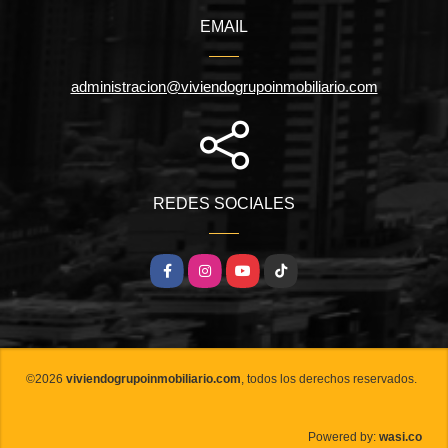
EMAIL
administracion@viviendogrupoinmobiliario.com
REDES SOCIALES
Facebook
Instagram
YouTube
TikTok
©2026
viviendogrupoinmobiliario.com
, todos los derechos reservados.
wasi.co
Powered by: