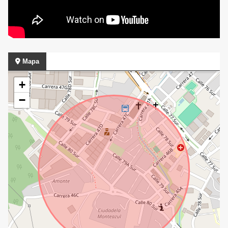
Mapa
+
−