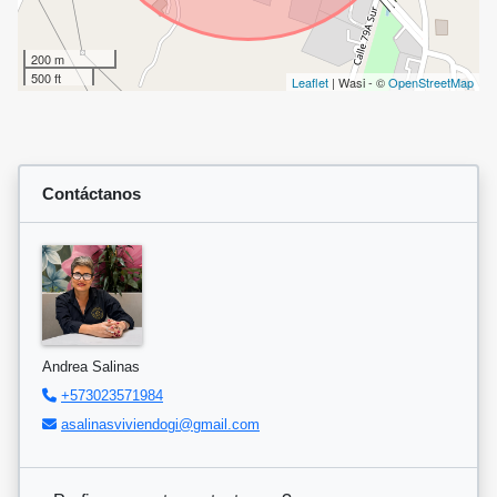
200 m
500 ft
Leaflet
| Wasi - ©
OpenStreetMap
Contáctanos
Andrea Salinas
+573023571984
asalinasviviendogi@gmail.com