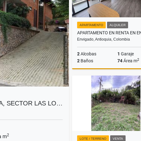
APARTAMENTO
ALQUILER
Envigado, Antioquia, Colombia
2
Alcobas
1
Garaje
2
2
Baños
74
Área m
A
$3.400.000
A, SECTOR LAS LO…
2
a m
LOTE / TERRENO
VENTA