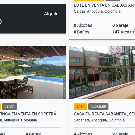
Caldas, Antioquia, Colombia
Alquiler
0
0
Alcobas
0
Garaje
0
Baños
147
Área m
$150.000.000
VENTA
CASA
ALQUILER
CASA FINCA EN VENTA EN SOPETRÁN, ANTIOQUIA
n, Antioquia, Colombia
Sabaneta, Antioquia, Colombia
bas
4
Garaje
4
Alcobas
2
Garaje