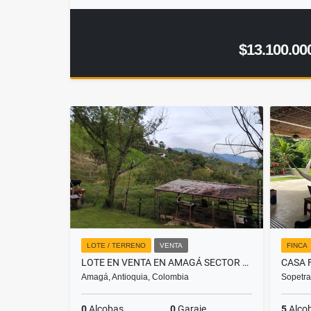
$13.100.00
LOTE / TERRENO
VENTA
FINCA
LOTE EN VENTA EN AMAGÁ SECTOR CAMILO C
Amagá, Antioquia, Colombia
Sopetra
0
Alcobas
0
Garaje
5
Alco