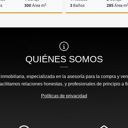
2
s
300
Área m
3
Baños
285
Área m
Venta
A
$1.850.000.000
$6.100.000
QUIÉNES SOMOS
nmobiliaria, especializada en la asesoría para la compra y vent
acilitamos relaciones honestas, y profesionales de principio a fi
Políticas de privacidad