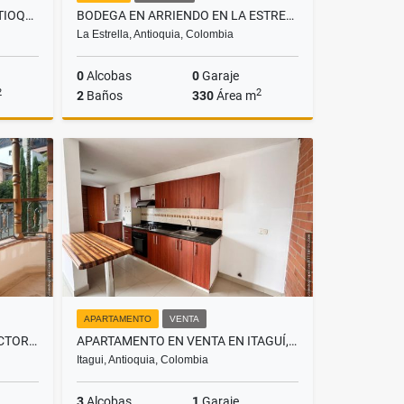
LOTE EN VENTA EN CALDAS ANTIOQUIA, SECTOR LA RAYA
BODEGA EN ARRIENDO EN LA ESTRELLA, SECTOR ANCÓN
La Estrella, Antioquia, Colombia
0
Alcobas
0
Garaje
2
2
2
Baños
330
Área m
Venta
Alquiler
$12.000.000
APARTAMENTO
VENTA
CASA EN RENTA SABANETA , SECTOR SAN JOSÉ
APARTAMENTO EN VENTA EN ITAGUÍ, SECTOR SANTA CATALINA
Itagui, Antioquia, Colombia
3
Alcobas
1
Garaje