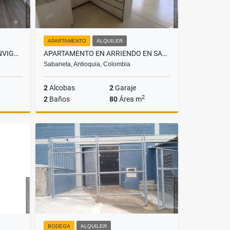
APARTAMENTO
ALQUILER
APARTAMENTO EN RENTA EN ENVIGADO, SECTOR LAS VEGAS
APARTAMENTO EN ARRIENDO EN SABANETA, SECTOR PAN DE AZÚCAR PARTE BAJA
Sabaneta, Antioquia, Colombia
2
Alcobas
2
Garaje
2
2
Baños
80
Área m
lquiler
Alquiler
$3.400.000
BODEGA
ALQUILER