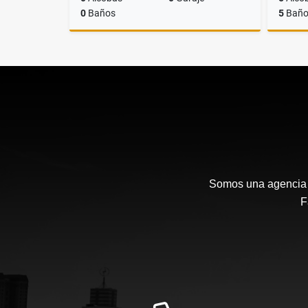
0
Baños
5
Baño
Venta
$900.000.000
Somos una agencia i
F