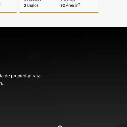
2
2
2
Baños
92
Área m
lquiler
Venta
$545.000.000
a de propiedad raíz.
n.