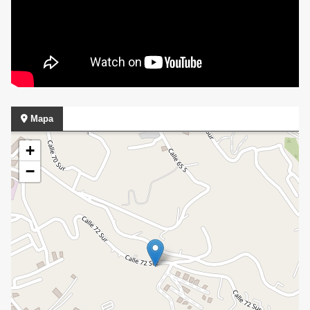
Mapa
+
−