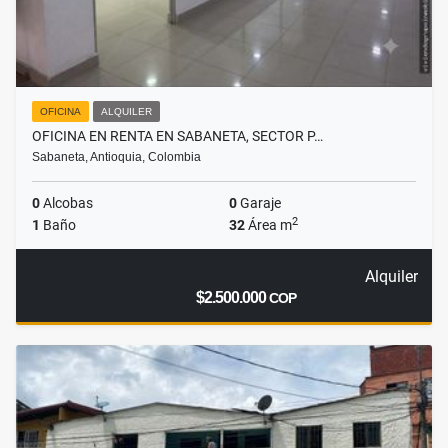
OFICINA
ALQUILER
OFICINA EN RENTA EN SABANETA, SECTOR P…
Sabaneta, Antioquia, Colombia
0
Alcobas
0
Garaje
2
1
Baño
32
Área m
Alquiler
$2.500.000
COP