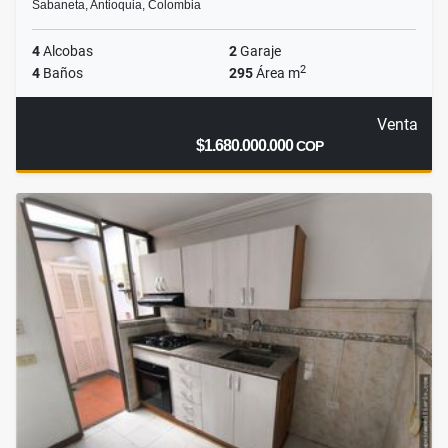
Sabaneta, Antioquia, Colombia
4
Alcobas
2
Garaje
2
4
Baños
295
Área m
Venta
$1.680.000.000
COP