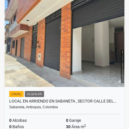
LOCAL
ALQUILER
LOCAL EN ARRIENDO EN SABANETA , SECTOR CALLE DEL…
Sabaneta, Antioquia, Colombia
0
Alcobas
0
Garaje
2
0
Baños
30
Área m