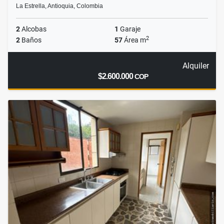
La Estrella, Antioquia, Colombia
2
Alcobas
1
Garaje
2
2
Baños
57
Área m
Alquiler
$2.600.000
COP