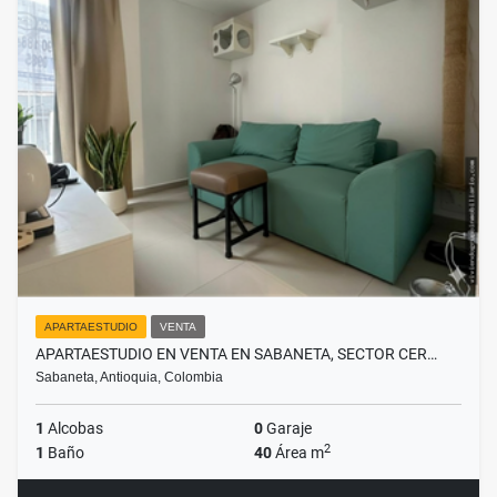
APARTAESTUDIO
VENTA
APARTAESTUDIO EN VENTA EN SABANETA, SECTOR CER…
Sabaneta, Antioquia, Colombia
1
Alcobas
0
Garaje
2
1
Baño
40
Área m