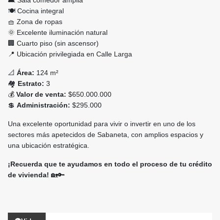
🛋️ Sala comedor amplia
🍽️ Cocina integral
🧺 Zona de ropas
🌞 Excelente iluminación natural
🏢 Cuarto piso (sin ascensor)
📍 Ubicación privilegiada en Calle Larga
📐
Área:
124 m²
🏘️
Estrato:
3
💰
Valor de venta:
$650.000.000
💲
Administración:
$295.000
Una excelente oportunidad para vivir o invertir en uno de los
sectores más apetecidos de Sabaneta, con amplios espacios y
una ubicación estratégica.
¡Recuerda que te ayudamos en todo el proceso de tu crédito
de vivienda!
🏡🔑