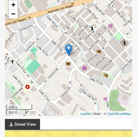
+
−
200 m
500 ft
Leaflet
| Wasi - ©
OpenStreetMap
Street View