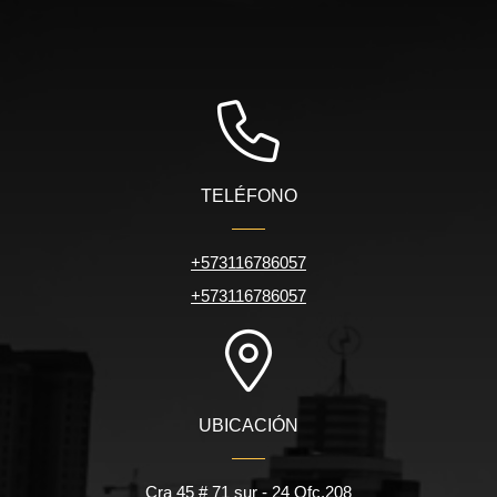
TELÉFONO
+573116786057
+573116786057
UBICACIÓN
Cra 45 # 71 sur - 24 Ofc.208