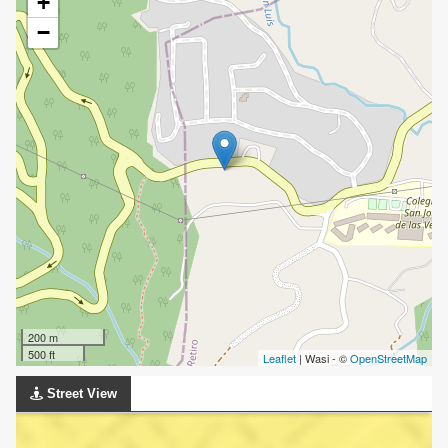
+
−
200 m
500 ft
Leaflet
| Wasi - ©
OpenStreetMap
Street View