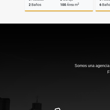
2
2
Baños
100
Área m
6
Baño
Venta
$850.000.000
Somos una agencia i
F