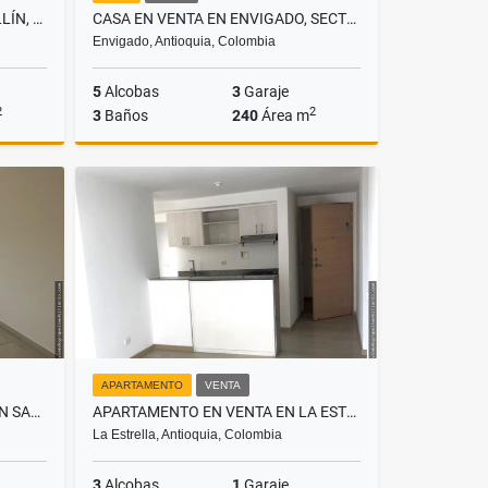
LOCAL EN ARRIENDO EN MEDELLÍN, SECTOR LAURELES
CASA EN VENTA EN ENVIGADO, SECTOR LAS ANTILLAS
Envigado, Antioquia, Colombia
5
Alcobas
3
Garaje
2
2
3
Baños
240
Área m
lquiler
Venta
$1.000.000.000
APARTAMENTO
VENTA
APARTAMENTO EN ARRIENDO EN SABANETA, SECTOR LAS LOMITAS
APARTAMENTO EN VENTA EN LA ESTRELLA, SECTOR LA ALDEA
La Estrella, Antioquia, Colombia
3
Alcobas
1
Garaje