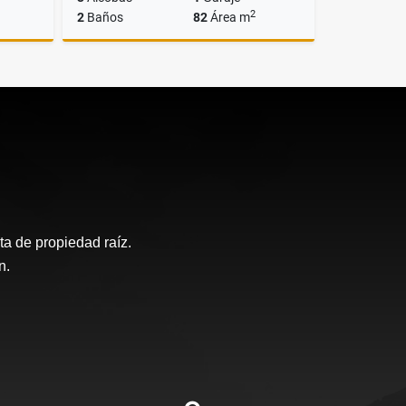
2
2
Baños
82
Área m
lquiler
Venta
$520.000.000
a de propiedad raíz.
n.