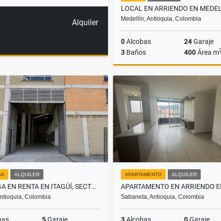
Medellín, Antioquia, Colombia
Alquiler
0
Alcobas
24
Garaje
3
Baños
400
Área m
A
$26.000.000
GA
ALQUILER
APARTAMENTO
ALQUILER
BODEGA EN RENTA EN ITAGÜÍ, SECTOR AUTOPISTA
 Antioquia, Colombia
Sabaneta, Antioquia, Colombia
bas
5
Garaje
3
Alcobas
0
Garaje