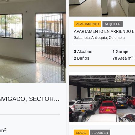
APARTAMENTO
ALQUILER
Sabaneta, Antioquia, Colombia
3
Alcobas
1
Garaje
2
2
Baños
70
Área m
A
$3.200.000
ENVIGADO, SECTOR…
2
 m
LOCAL
ALQUILER