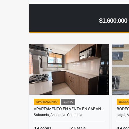
$1.600.000
APARTAMENTO
VENTA
BODE
APARTAMENTO EN VENTA EN SABANETA, SECTOR EL CARMELO
Sabaneta, Antioquia, Colombia
Itagui,
3
Alcobas
2
Garaje
0
Alco