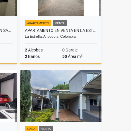
APARTAMENTO
VENTA
APARTAMENTO EN ARRIENDO EN SABANETA, SECTOR ASDESILLAS
APARTAMENTO EN VENTA EN LA ESTRELLA, SECTOR ANCÓN
La Estrella, Antioquia, Colombia
2
Alcobas
0
Garaje
2
2
Baños
50
Área m
lquiler
Venta
$235.000.000
CASA
VENTA