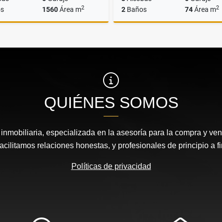
2
2
s
1560
Área m
2
Baños
74
Área m
Alquiler
A
$70.000.000
$3.000.000
QUIÉNES SOMOS
nmobiliaria, especializada en la asesoría para la compra y vent
acilitamos relaciones honestas, y profesionales de principio a fi
Políticas de privacidad