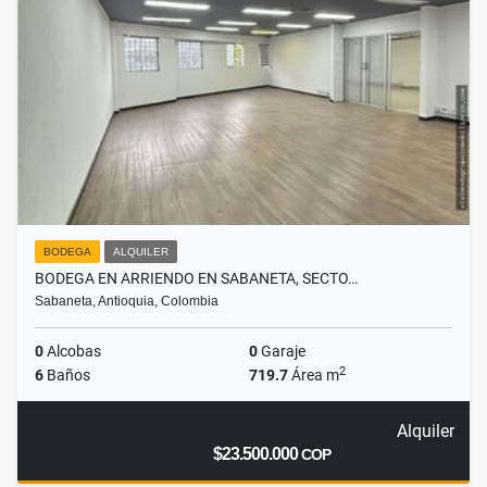
BODEGA
ALQUILER
BODEGA EN ARRIENDO EN SABANETA, SECTO…
Sabaneta, Antioquia, Colombia
0
Alcobas
0
Garaje
2
6
Baños
719.7
Área m
Alquiler
$23.500.000
COP