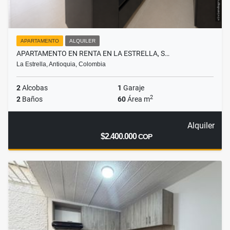
APARTAMENTO
ALQUILER
APARTAMENTO EN RENTA EN LA ESTRELLA, S…
La Estrella, Antioquia, Colombia
2
Alcobas
1
Garaje
2
2
Baños
60
Área m
Alquiler
$2.400.000
COP