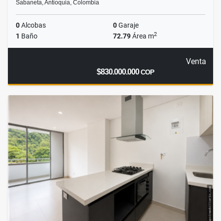
Sabaneta, Antioquia, Colombia
0
Alcobas
0
Garaje
2
1
Baño
72.79
Área m
Venta
$830.000.000
COP