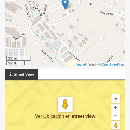
200 m
500 ft
Leaflet
| Wasi - ©
OpenStreetMap
Street View
Ver Ubicación
en
street view