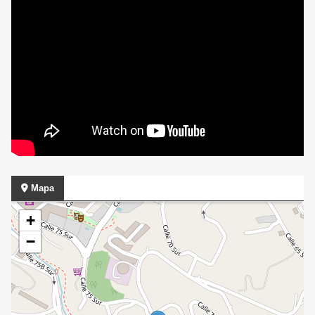
Mapa
+
−