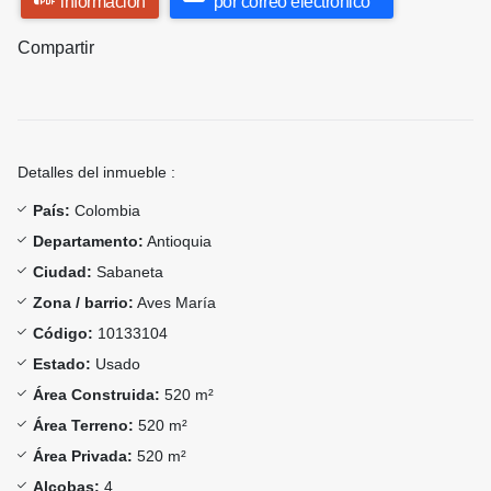
información
por correo electrónico
Compartir
Detalles del inmueble :
País:
Colombia
Departamento:
Antioquia
Ciudad:
Sabaneta
Zona / barrio:
Aves María
Código:
10133104
Estado:
Usado
Área Construida:
520 m²
Área Terreno:
520 m²
Área Privada:
520 m²
Alcobas:
4