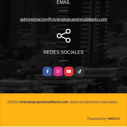
EMAIL
administracion@viviendogrupoinmobiliario.com
REDES SOCIALES
Facebook
Instagram
YouTube
TikTok
©2026
viviendogrupoinmobiliario.com
, todos los derechos reservados.
wasi.co
Powered by: