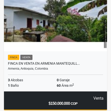
FINCA
VENTA
FINCA EN VENTA EN ARMENIA MANTEQUILL…
Armenia, Antioquia, Colombia
3
Alcobas
0
Garaje
2
1
Baño
60
Área m
Venta
$150.000.000
COP