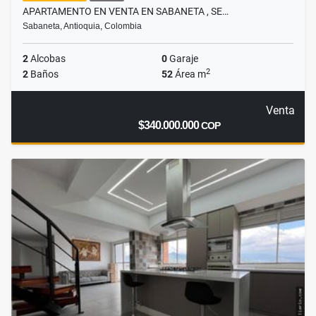
APARTAMENTO EN VENTA EN SABANETA , SE…
Sabaneta, Antioquia, Colombia
2
Alcobas
0
Garaje
2
2
Baños
52
Área m
Venta
$340.000.000
COP