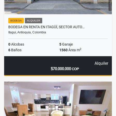
BODEGA
ALQUILER
BODEGA EN RENTA EN ITAGÜÍ, SECTOR AUTO…
Itagui, Antioquia, Colombia
0
Alcobas
5
Garaje
2
6
Baños
1560
Área m
Alquiler
$70.000.000
COP