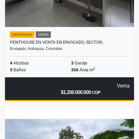
PENTHOUSE
VENTA
PENTHOUSE EN VENTA EN ENVIGADO, SECTOR…
Envigado, Antioquia, Colombia
4
Alcobas
3
Garaje
2
5
Baños
306
Área m
Venta
$1.200.000.000
COP