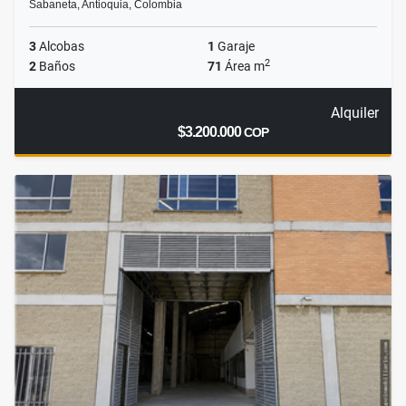
Sabaneta, Antioquia, Colombia
3
Alcobas
1
Garaje
2
2
Baños
71
Área m
Alquiler
$3.200.000
COP