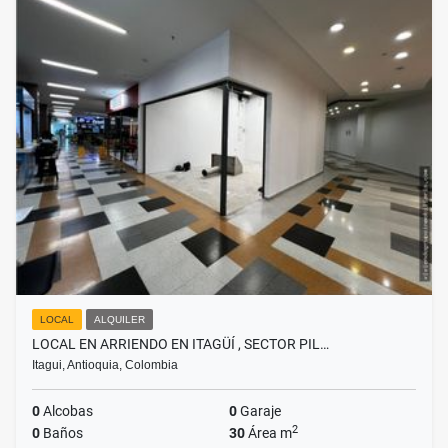
LOCAL
ALQUILER
LOCAL EN ARRIENDO EN ITAGÜÍ , SECTOR PIL…
Itagui, Antioquia, Colombia
0
Alcobas
0
Garaje
2
0
Baños
30
Área m