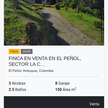
FINCA
VENTA
FINCA EN VENTA EN EL PEÑOL,
SECTOR LA C…
El Peñol, Antioquia, Colombia
3
Alcobas
8
Garaje
2
2.5
Baños
150
Área m
Venta