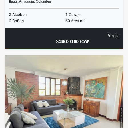
Itagui, Antioquia, Colombia
2
Alcobas
1
Garaje
2
2
Baños
63
Área m
Venta
$469.000.000
COP