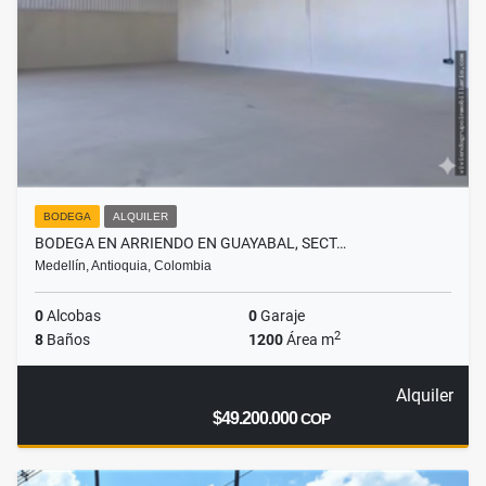
BODEGA
ALQUILER
BODEGA EN ARRIENDO EN GUAYABAL, SECT…
Medellín, Antioquia, Colombia
0
Alcobas
0
Garaje
2
8
Baños
1200
Área m
Alquiler
$49.200.000
COP