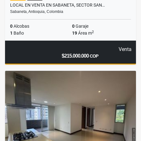
LOCAL EN VENTA EN SABANETA, SECTOR SAN…
Sabaneta, Antioquia, Colombia
0
Alcobas
0
Garaje
2
1
Baño
19
Área m
Venta
$215.000.000
COP