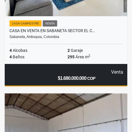
CASA CAMPESTRE
VENTA
CASA EN VENTA EN SABANETA SECTOR EL C…
Sabaneta, Antioquia, Colombia
4
Alcobas
2
Garaje
2
4
Baños
295
Área m
Venta
$1.680.000.000
COP