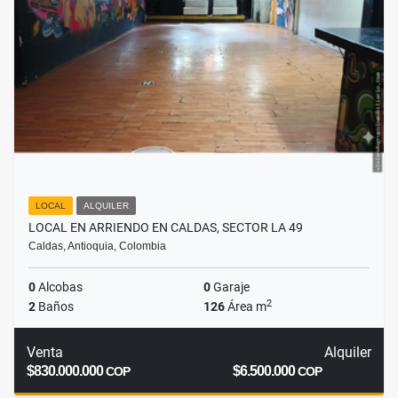
LOCAL
ALQUILER
LOCAL EN ARRIENDO EN CALDAS, SECTOR LA 49
Caldas, Antioquia, Colombia
0
Alcobas
0
Garaje
2
2
Baños
126
Área m
Venta
Alquiler
$830.000.000
$6.500.000
COP
COP