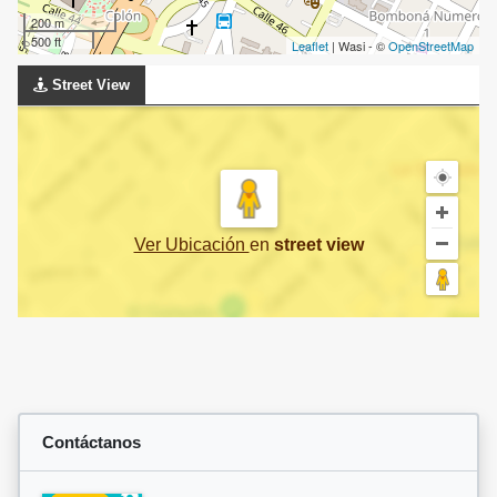
200 m
500 ft
Leaflet
| Wasi - ©
OpenStreetMap
Street View
Ver Ubicación
en
street view
Contáctanos