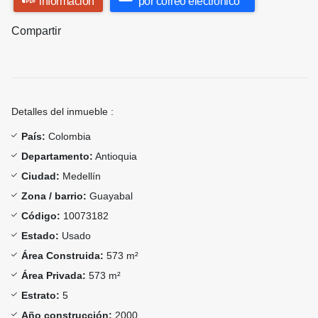
información
por correo electrónico
Compartir
Detalles del inmueble :
País:
Colombia
Departamento:
Antioquia
Ciudad:
Medellín
Zona / barrio:
Guayabal
Código:
10073182
Estado:
Usado
Área Construida:
573 m²
Área Privada:
573 m²
Estrato:
5
Año construcción:
2000