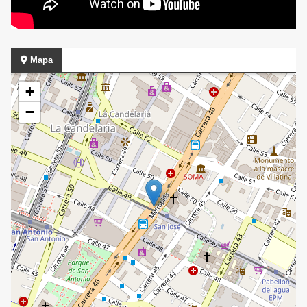
Mapa
+
−