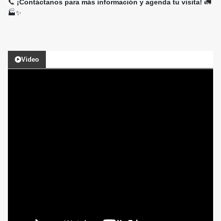
📞
¡Contáctanos para más información y agenda tu visita!
🚛
🏭✨
Video