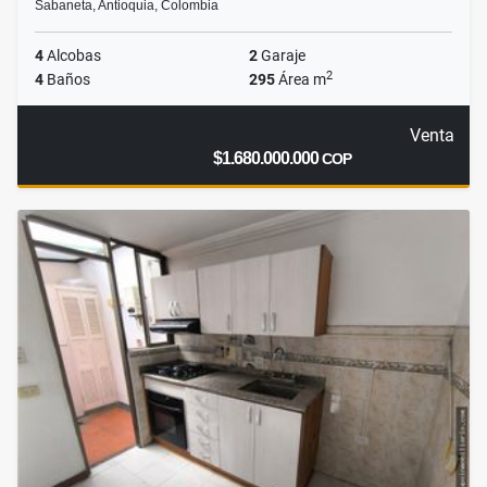
Sabaneta, Antioquia, Colombia
4
Alcobas
2
Garaje
2
4
Baños
295
Área m
Venta
$1.680.000.000
COP