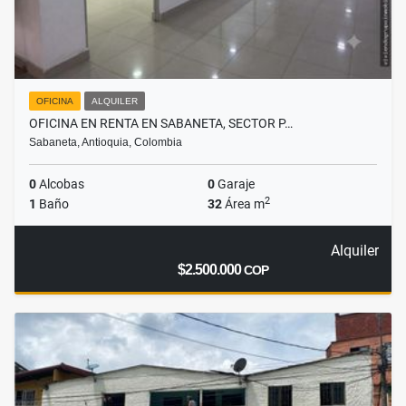
OFICINA
ALQUILER
OFICINA EN RENTA EN SABANETA, SECTOR P…
Sabaneta, Antioquia, Colombia
0
Alcobas
0
Garaje
2
1
Baño
32
Área m
Alquiler
$2.500.000
COP