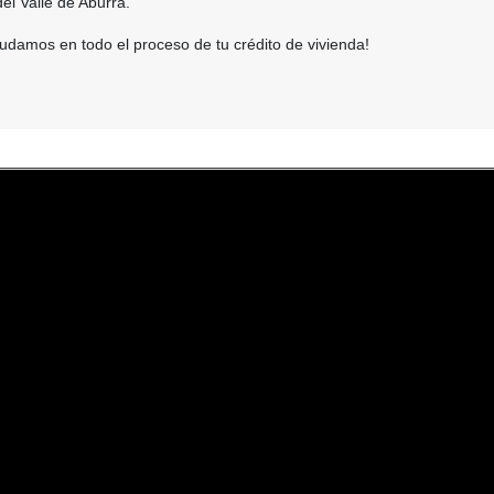
del Valle de Aburrá.
udamos en todo el proceso de tu crédito de vivienda!