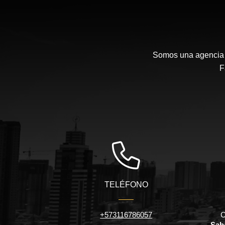
Somos una agencia i
F
TELÉFONO
+573116786057
C
Sab