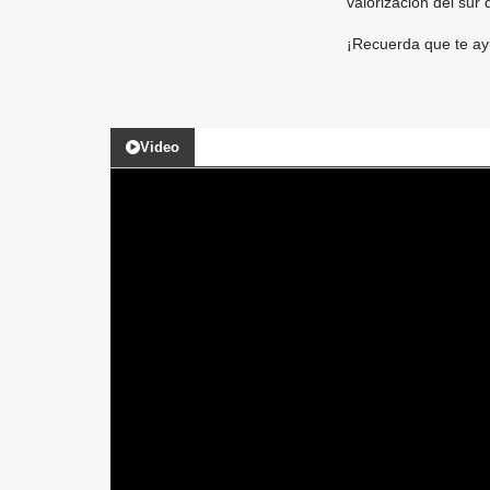
valorización del sur 
¡Recuerda que te ay
Video