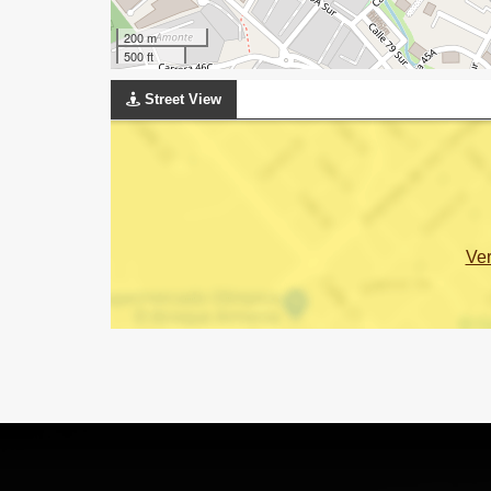
200 m
500 ft
Street View
Ve