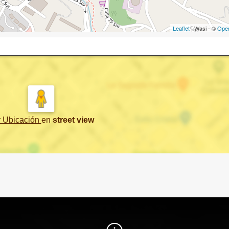
Leaflet
| Wasi - ©
Ope
r Ubicación
en
street view