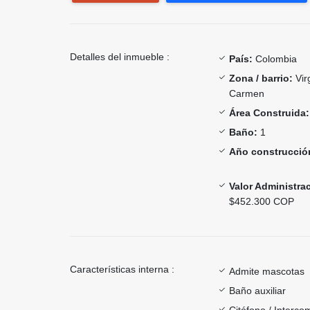
Detalles del inmueble :
País:
Colombia
Zona / barrio:
Vir
Carmen
Área Construida:
Baño:
1
Año construcció
Valor Administra
$452.300 COP
Características interna :
Admite mascotas
Baño auxiliar
Citófono / Interc