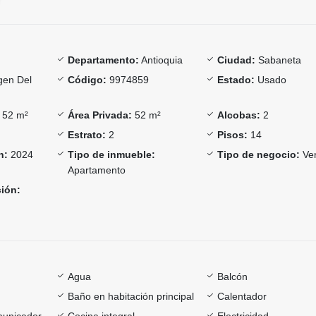
Departamento:
Antioquia
Ciudad:
Sabaneta
gen Del
Código:
9974859
Estado:
Usado
52 m²
Área Privada:
52 m²
Alcobas:
2
Estrato:
2
Pisos:
14
n:
2024
Tipo de inmueble:
Tipo de negocio:
Ve
Apartamento
ción:
Agua
Balcón
Baño en habitación principal
Calentador
omunicador
Cocina integral
Electricidad