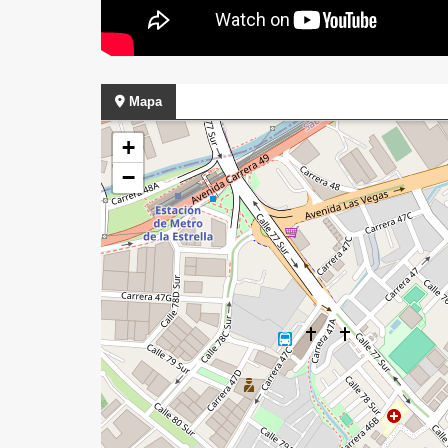
Mapa
+
−