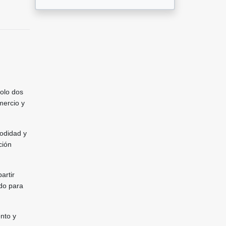
olo dos
mercio y
modidad y
ción
artir
ado para
nto y