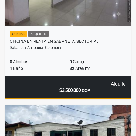
OFICINA
ALQUILER
OFICINA EN RENTA EN SABANETA, SECTOR P…
Sabaneta, Antioquia, Colombia
0
Alcobas
0
Garaje
2
1
Baño
32
Área m
Alquiler
$2.500.000
COP