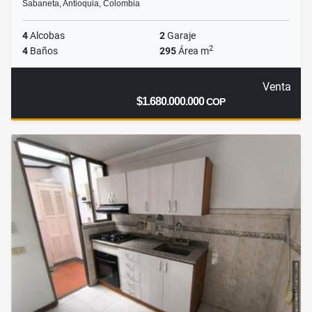
Sabaneta, Antioquia, Colombia
4
Alcobas
2
Garaje
2
4
Baños
295
Área m
Venta
$1.680.000.000
COP