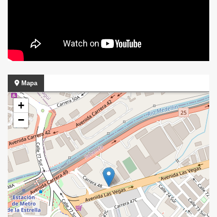
Mapa
+
−