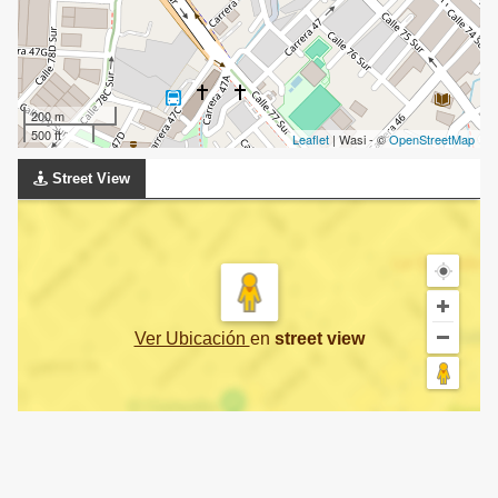
200 m
500 ft
Leaflet
| Wasi - ©
OpenStreetMap
Street View
Ver Ubicación
en
street view