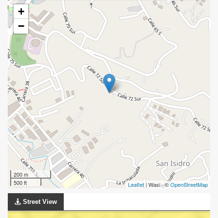
+
−
200 m
500 ft
Leaflet
| Wasi - ©
OpenStreetMap
Street View