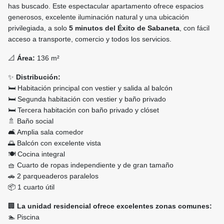
has buscado. Este espectacular apartamento ofrece espacios
generosos, excelente iluminación natural y una ubicación
privilegiada, a solo
5 minutos del Éxito de Sabaneta
, con fácil
acceso a transporte, comercio y todos los servicios.
📐
Área:
136 m²
✨
Distribución:
🛏️ Habitación principal con vestier y salida al balcón
🛏️ Segunda habitación con vestier y baño privado
🛏️ Tercera habitación con baño privado y clóset
🚿 Baño social
🛋️ Amplia sala comedor
🌅 Balcón con excelente vista
🍽️ Cocina integral
🧺 Cuarto de ropas independiente y de gran tamaño
🚗 2 parqueaderos paralelos
📦 1 cuarto útil
🏢
La unidad residencial ofrece excelentes zonas comunes:
🏊 Piscina