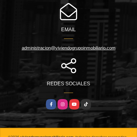
EMAIL
administracion@viviendogrupoinmobiliario.com
REDES SOCIALES
Facebook
Instagram
YouTube
TikTok