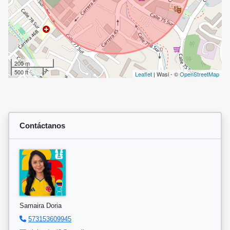
200 m
500 ft
Leaflet
| Wasi - ©
OpenStreetMap
Contáctanos
Samaira Doria
573153609945