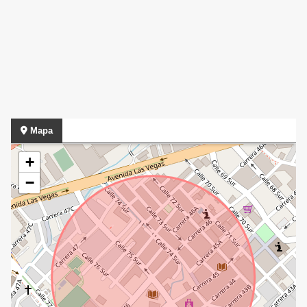
Mapa
+
−