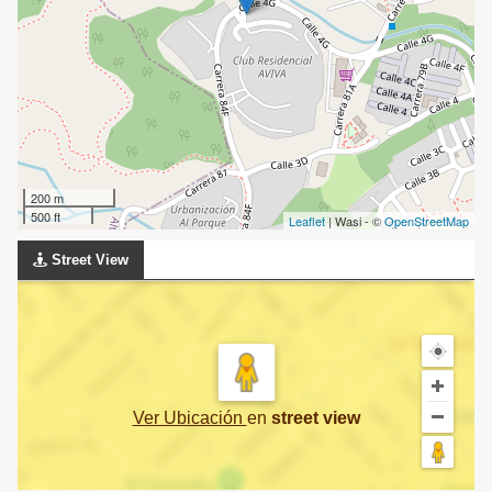
200 m
500 ft
Leaflet
| Wasi - ©
OpenStreetMap
Street View
Ver Ubicación
en
street view