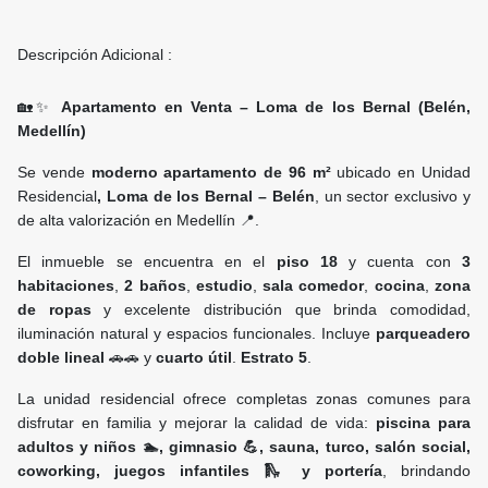
Descripción Adicional :
🏡✨
Apartamento en Venta – Loma de los Bernal (Belén,
Medellín)
Se vende
moderno apartamento de 96 m²
ubicado en Unidad
Residencial
, Loma de los Bernal – Belén
, un sector exclusivo y
de alta valorización en Medellín 📍.
El inmueble se encuentra en el
piso 18
y cuenta con
3
habitaciones
,
2 baños
,
estudio
,
sala comedor
,
cocina
,
zona
de ropas
y excelente distribución que brinda comodidad,
iluminación natural y espacios funcionales. Incluye
parqueadero
doble lineal
🚗🚗 y
cuarto útil
.
Estrato 5
.
La unidad residencial ofrece completas zonas comunes para
disfrutar en familia y mejorar la calidad de vida:
piscina para
adultos y niños 🏊, gimnasio 💪, sauna, turco, salón social,
coworking, juegos infantiles 🛝 y portería
, brindando