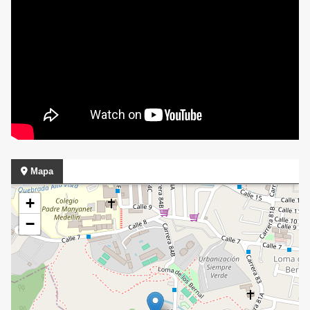
Mapa
+
−