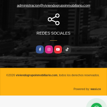
administracion@viviendogrupoinmobiliario.com
REDES SOCIALES
Facebook
Instagram
YouTube
TikTok
©2026
viviendogrupoinmobiliario.com
, todos los derechos reservados.
wasi.co
Powered by: