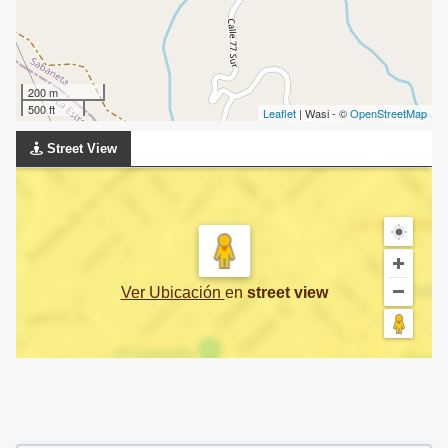
200 m
500 ft
Leaflet
| Wasi - ©
OpenStreetMap
Street View
Ver Ubicación
en
street view