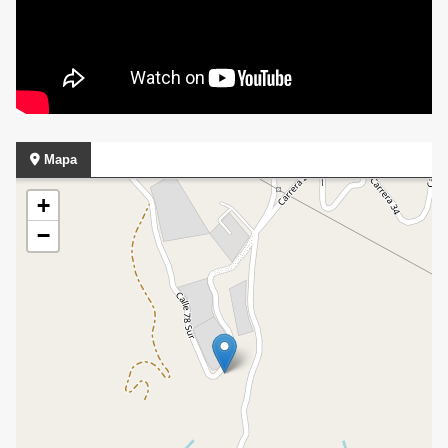
Mapa
+
−