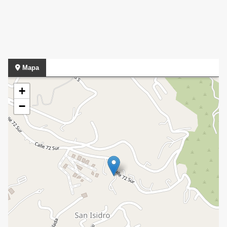
Mapa
+
−