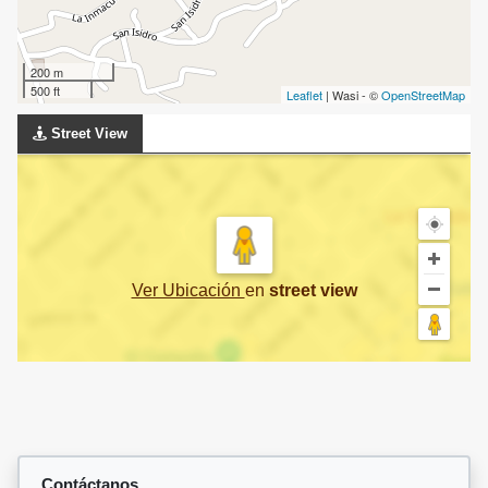
200 m
500 ft
Leaflet
| Wasi - ©
OpenStreetMap
Street View
Ver Ubicación
en
street view
Contáctanos