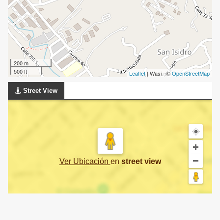
200 m
500 ft
Leaflet
| Wasi - ©
OpenStreetMap
Street View
Ver Ubicación
en
street view