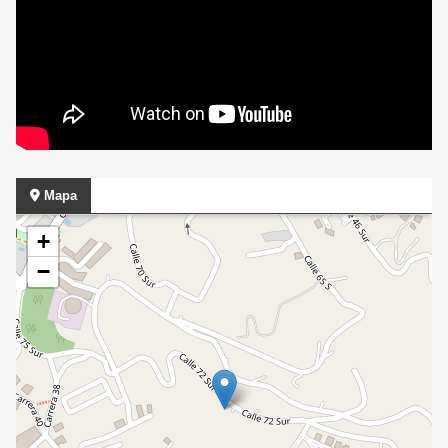
Mapa
+
−