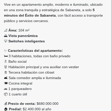
Vive en un apartamento amplio, moderno e iluminado, ubicado
en una zona tranquila y estratégica de Sabaneta, a solo
5
minutos del Éxito de Sabaneta
, con fácil acceso a transporte
público y servicios cercanos.
📐
Área:
104 m²
🌄
Vista panorámica
💡
Switches inteligentes
✨
Características del apartamento:
🛏️ 3 habitaciones, todas con baño privado
🚿 Baño social
👗 Habitación principal y una auxiliar con vestier
🚪 Tercera habitación con clóset
🛋️ Sala comedor amplia e iluminada
🍽️ Cocina integral
🚗 1 parqueadero
📦 1 cuarto útil
💰
Precio de venta:
$680.000.000
🏠
Predial:
$2.400.000 al año