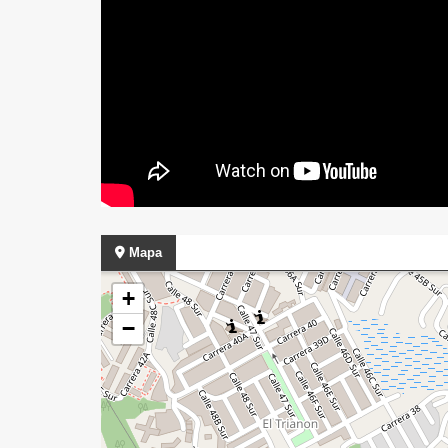
Mapa
+
−