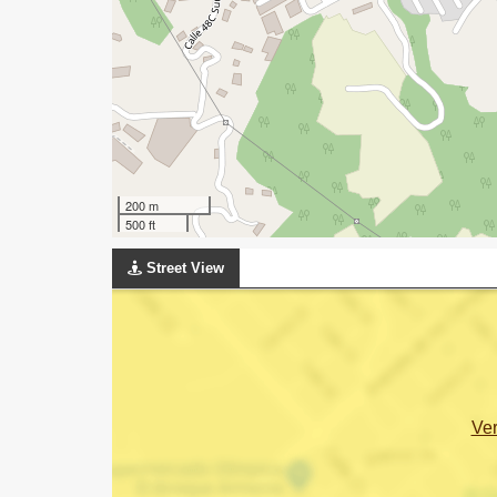
200 m
500 ft
Street View
Ve