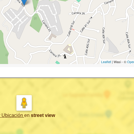
Leaflet
| Wasi - ©
Ope
r Ubicación
en
street view