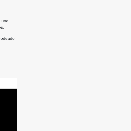
y una
es.
 rodeado