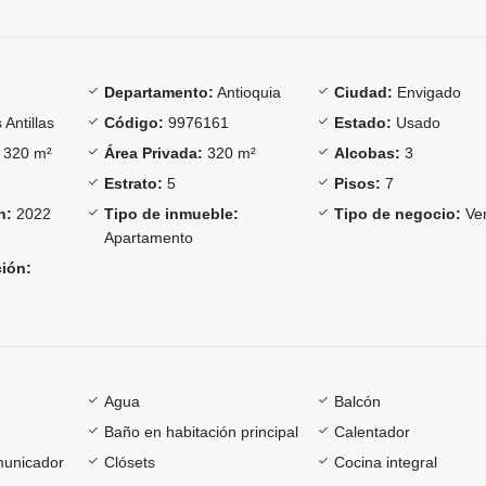
Departamento:
Antioquia
Ciudad:
Envigado
Antillas
Código:
9976161
Estado:
Usado
320 m²
Área Privada:
320 m²
Alcobas:
3
Estrato:
5
Pisos:
7
n:
2022
Tipo de inmueble:
Tipo de negocio:
Ve
Apartamento
ción:
Agua
Balcón
Baño en habitación principal
Calentador
omunicador
Clósets
Cocina integral