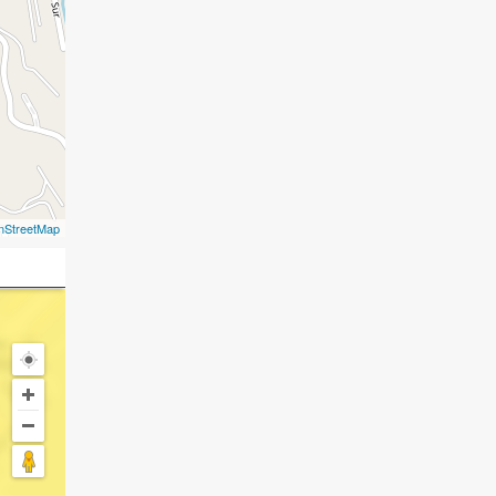
nStreetMap