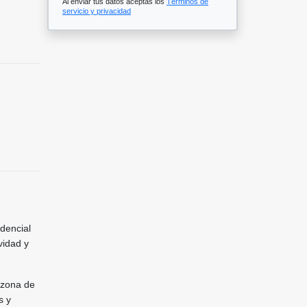
Al enviar tus datos aceptas los
Términos de
servicio y privacidad
dencial
vidad y
 zona de
s y