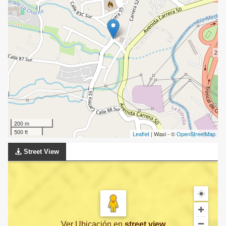
200 m
500 ft
Leaflet
| Wasi - ©
OpenStreetMap
Street View
Ver Ubicación
en
street view