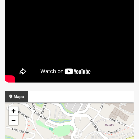
Mapa
+
−