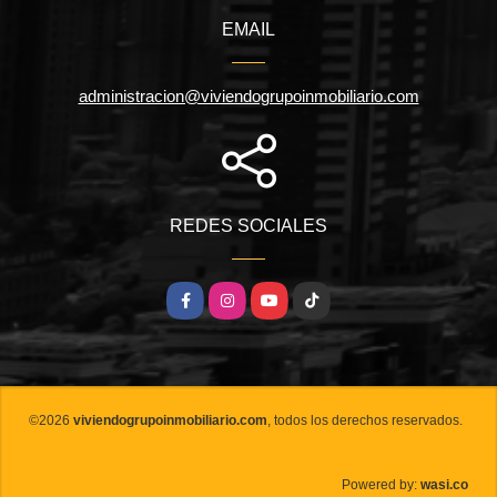
EMAIL
administracion@viviendogrupoinmobiliario.com
REDES SOCIALES
Facebook
Instagram
YouTube
TikTok
©2026
viviendogrupoinmobiliario.com
, todos los derechos reservados.
wasi.co
Powered by: