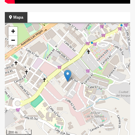
Mapa
+
−
200 m