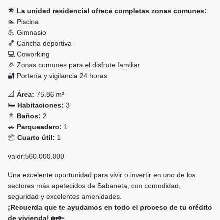
🌟
La unidad residencial ofrece completas zonas comunes:
🏊 Piscina
💪 Gimnasio
🏀 Cancha deportiva
💻 Coworking
🎉 Zonas comunes para el disfrute familiar
🔐 Portería y vigilancia 24 horas
📐
Área:
75.86 m²
🛏️
Habitaciones:
3
🚿
Baños:
2
🚗
Parqueadero:
1
📦
Cuarto útil:
1
valor:560.000.000
Una excelente oportunidad para vivir o invertir en uno de los
sectores más apetecidos de Sabaneta, con comodidad,
seguridad y excelentes amenidades.
¡Recuerda que te ayudamos en todo el proceso de tu crédito
de vivienda!
🏡🔑