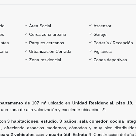
ado
Área Social
Ascensor
es
Cerca zona urbana
Garaje
antes
Parques cercanos
Portería / Recepción
rcano
Urbanización Cerrada
Vigilancia
Zona residencial
Zonas deportivas
partamento de 107 m²
ubicado en
Unidad Residencial, piso 19
,
, una zona de alta valorización y excelente ubicación 📍.
 con
3 habitaciones
,
estudio
,
3 baños
,
sala comedor
,
cocina integ
n
, ofreciendo espacios modernos, cómodos y muy bien distribuidos
 para 2 vehículos
🚗🚗 y
cuarto útil
.
Estrato 4
. Construcción del año