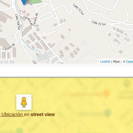
Leaflet
| Wasi - ©
Ope
r Ubicación
en
street view