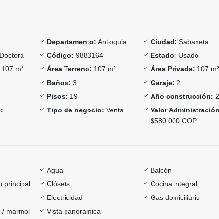
Departamento:
Antioquia
Ciudad:
Sabaneta
Doctora
Código:
9883164
Estado:
Usado
107 m²
Área Terreno:
107 m²
Área Privada:
107 m
Baños:
3
Garaje:
2
Pisos:
19
Año construcción:
2
:
Tipo de negocio:
Venta
Valor Administración
$580.000 COP
Agua
Balcón
 principal
Clósets
Cocina integral
Electricidad
Gas domiciliario
 / mármol
Vista panorámica