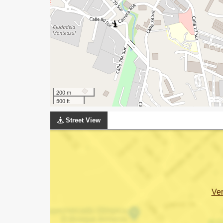
200 m
500 ft
Street View
Ve