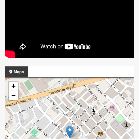
Mapa
+
−