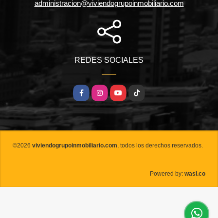
administracion@viviendogrupoinmobiliario.com
REDES SOCIALES
Facebook
Instagram
YouTube
TikTok
©2026
viviendogrupoinmobiliario.com
, todos los derechos reservados.
wasi.co
Powered by: