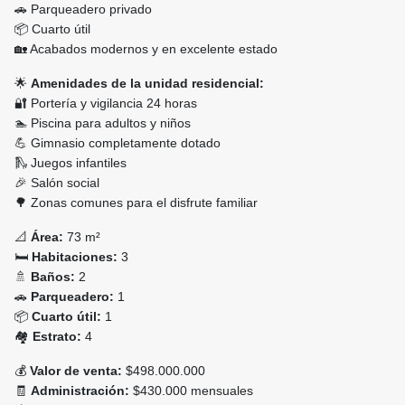
🚗 Parqueadero privado
📦 Cuarto útil
🏡 Acabados modernos y en excelente estado
🌟
Amenidades de la unidad residencial:
🔐 Portería y vigilancia 24 horas
🏊 Piscina para adultos y niños
💪 Gimnasio completamente dotado
🛝 Juegos infantiles
🎉 Salón social
🌳 Zonas comunes para el disfrute familiar
📐
Área:
73 m²
🛏️
Habitaciones:
3
🚿
Baños:
2
🚗
Parqueadero:
1
📦
Cuarto útil:
1
🏘️
Estrato:
4
💰
Valor de venta:
$498.000.000
🧾
Administración:
$430.000 mensuales