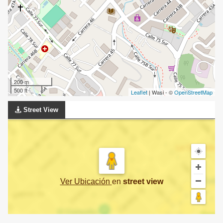
200 m
500 ft
Leaflet
| Wasi - ©
OpenStreetMap
Street View
Ver Ubicación
en
street view