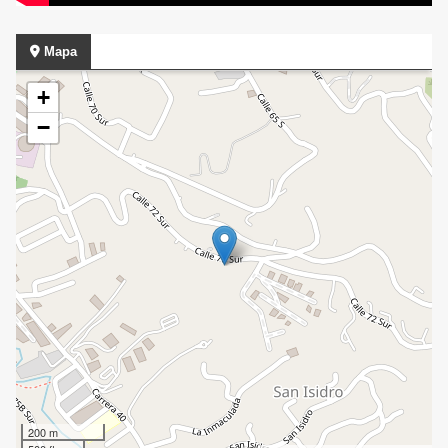
Mapa
+
−
200 m