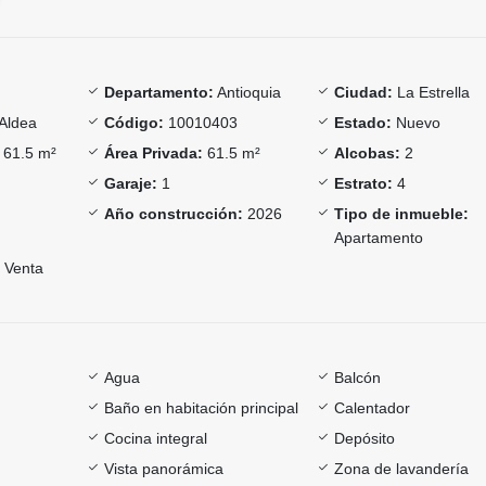
Departamento:
Antioquia
Ciudad:
La Estrella
Aldea
Código:
10010403
Estado:
Nuevo
61.5 m²
Área Privada:
61.5 m²
Alcobas:
2
Garaje:
1
Estrato:
4
Año construcción:
2026
Tipo de inmueble:
Apartamento
Venta
Agua
Balcón
Baño en habitación principal
Calentador
Cocina integral
Depósito
Vista panorámica
Zona de lavandería