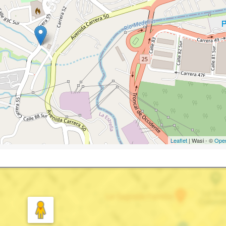
Leaflet
| Wasi - ©
Ope