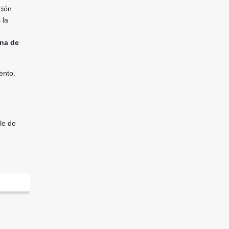
ción
 la
na de
ento.
le de