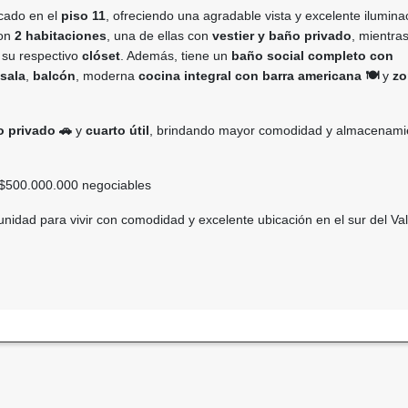
icado en el
piso 11
, ofreciendo una agradable vista y excelente ilumina
con
2 habitaciones
, una de ellas con
vestier y baño privado
, mientras
 su respectivo
clóset
. Además, tiene un
baño social completo con
sala
,
balcón
, moderna
cocina integral con barra americana 🍽️
y
zo
 privado 🚗
y
cuarto útil
, brindando mayor comodidad y almacenami
$500.000.000 negociables
nidad para vivir con comodidad y excelente ubicación en el sur del Val