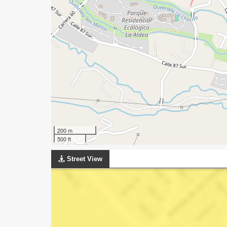
200 m
500 ft
Street View