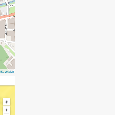
nStreetMap