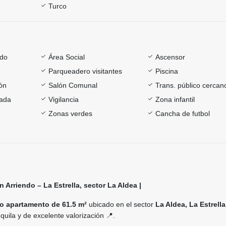
Turco
ado
Área Social
Ascensor
Parqueadero visitantes
Piscina
ón
Salón Comunal
Trans. público cercan
rada
Vigilancia
Zona infantil
Zonas verdes
Cancha de futbol
 Arriendo – La Estrella, sector La Aldea |
 apartamento de 61.5 m²
ubicado en el sector
La Aldea, La Estrella
quila y de excelente valorización 📍.