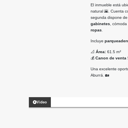
El inmueble está ub
natural 🌇. Cuenta 
segunda dispone de
gabinetes
, cómoda
ropas
.
Incluye
parqueadero
📐
Área:
61.5 m²
💰
Canon de venta
Una excelente oportu
Aburrá. 🏡
Video