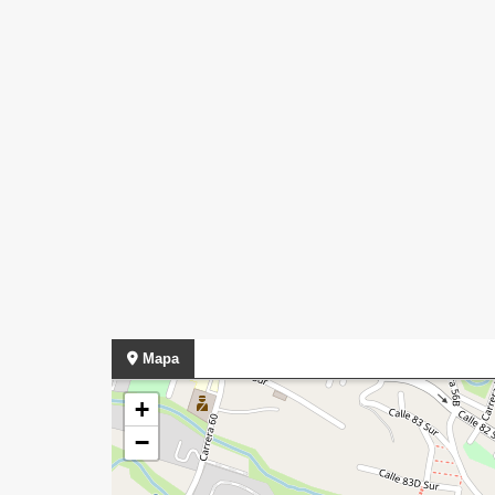
Mapa
+
−