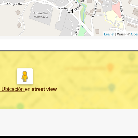
Leaflet
| Wasi - ©
Ope
r Ubicación
en
street view