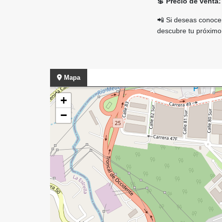
💲
Precio de venta:
📲 Si deseas conocer
descubre tu próximo
Mapa
+
−