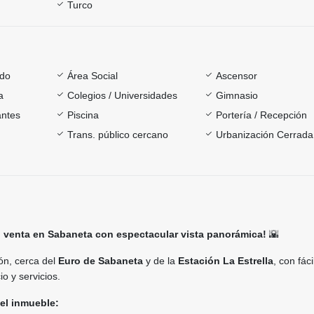
Turco
ado
Área Social
Ascensor
a
Colegios / Universidades
Gimnasio
antes
Piscina
Portería / Recepción
Trans. público cercano
Urbanización Cerrada
 venta en Sabaneta con espectacular vista panorámica!
🌇
ón, cerca del
Euro de Sabaneta
y de la
Estación La Estrella
, con fác
o y servicios.
del inmueble: