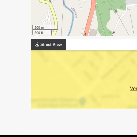
200 m
500 ft
Street View
Ve