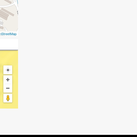
nStreetMap