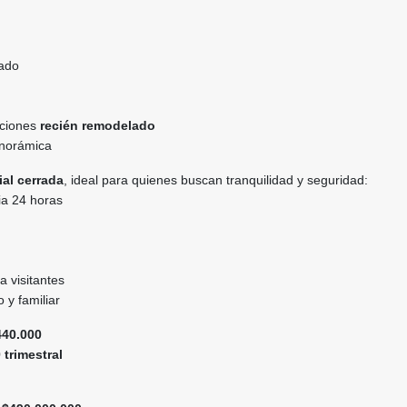
vado
aciones
recién remodelado
anorámica
al cerrada
, ideal para quienes buscan tranquilidad y seguridad:
cia 24 horas
 visitantes
 y familiar
440.000
 trimestral