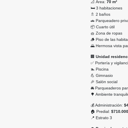
📐 Área:
70 m²
🛏️ 3 habitaciones
🚿 2 baños
🚗 Parqueadero pri
📦 Cuarto útil
🧺 Zona de ropas
🪵 Piso de las habit
🌄 Hermosa vista p
🏢
Unidad residenci
✅ Portería y vigilan
🏊 Piscina
💪 Gimnasio
🎉 Salón social
🚘 Parqueaderos para
🌳 Ambiente tranquilo
💰 Administración:
$
🏠 Predial:
$710.000
📍 Estrato 3