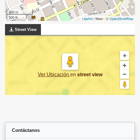
200 m
500 ft
Leaflet
| Wasi - ©
OpenStreetMap
Street View
Ver Ubicación
en
street view
Contáctanos