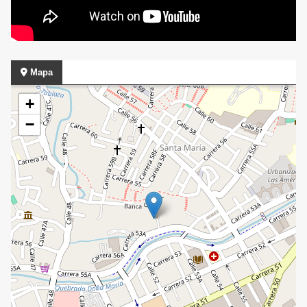
Mapa
+
−