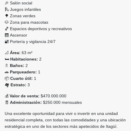
🎉 Salón social
🛝 Juegos infantiles
🌳 Zonas verdes
🐶 Zona para mascotas
🏀 Espacios deportivos y recreativos
🛗 Ascensor
🔐 Portería y vigilancia 24/7
📐
Área:
63 m²
🛏️
Habitaciones:
2
🚿
Baños:
2
🚗
Parqueadero:
1
📦
Cuarto útil:
1
🏘️
Estrato:
3
💰
Valor de venta:
$470.000.000
🧾
Administración:
$250.000 mensuales
Una excelente oportunidad para vivir o invertir en una unidad
residencial completa, con todas las comodidades y una ubicación
estratégica en uno de los sectores más apetecidos de Itagüí.