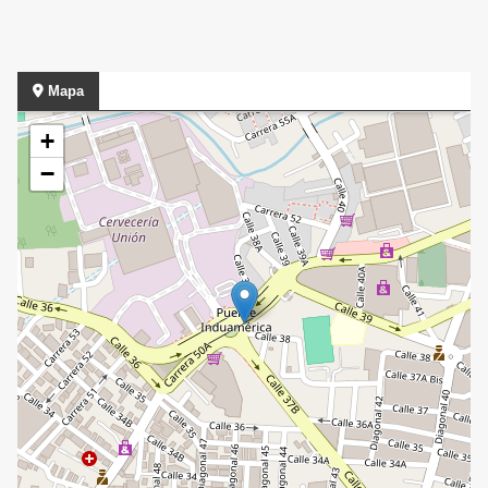
Mapa
+
−