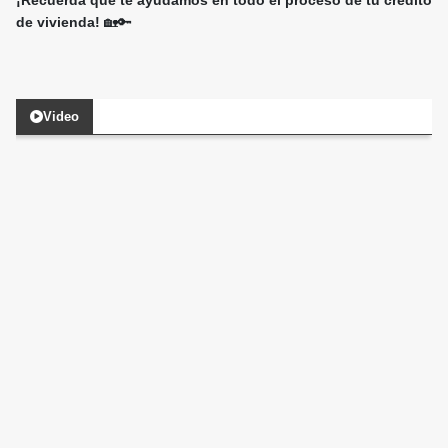
¡Recuerda que te ayudamos en todo el proceso de tu crédito
de vivienda!
🏡🔑
Video