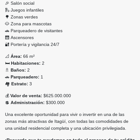
🎉 Salón social
🛝 Juegos infantiles
🌳 Zonas verdes
🐶 Zona para mascotas
🚗 Parqueadero de visitantes
🛗 Ascensores
🔐 Portería y vigilancia 24/7
📐
Área:
66 m²
🛏️
Habitaciones:
2
🚿
Baños:
2
🚗
Parqueadero:
1
🏘️
Estrato:
3
💰
Valor de venta:
$625.000.000
💲
Administración:
$300.000
Una excelente oportunidad para vivir o invertir en una de las
zonas más atractivas de Itagüí, con todas las comodidades de
una unidad residencial completa y una ubicación privilegiada.