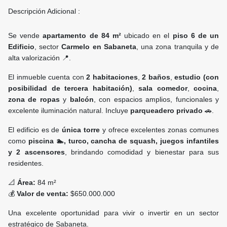
Descripción Adicional :
Se vende
apartamento de 84 m²
ubicado en el
piso 6 de un
Edificio
, sector
Carmelo en Sabaneta
, una zona tranquila y de
alta valorización 📍.
El inmueble cuenta con
2 habitaciones
,
2 baños
,
estudio (con
posibilidad de tercera habitación)
,
sala comedor
,
cocina
,
zona de ropas
y
balcón
, con espacios amplios, funcionales y
excelente iluminación natural. Incluye
parqueadero privado
🚗.
El edificio es de
única torre
y ofrece excelentes zonas comunes
como
piscina 🏊, turco, cancha de squash, juegos infantiles
y 2 ascensores
, brindando comodidad y bienestar para sus
residentes.
📐
Área:
84 m²
💰
Valor de venta:
$650.000.000
Una excelente oportunidad para vivir o invertir en un sector
estratégico de Sabaneta.