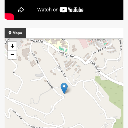
Mapa
+
−