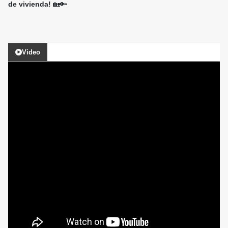
de vivienda!
🏡🔑
Video