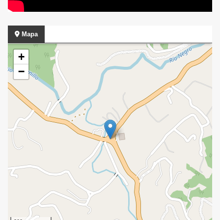
Mapa
+
−