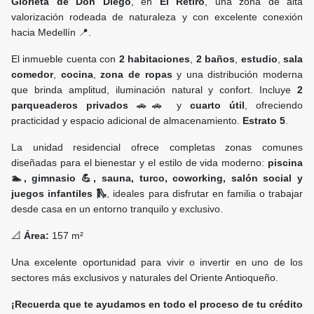
Glorieta de Don Diego
, en
El Retiro
, una zona de alta
valorización rodeada de naturaleza y con excelente conexión
hacia Medellín 📍.
El inmueble cuenta con
2 habitaciones
,
2 baños
,
estudio
,
sala
comedor
,
cocina
,
zona de ropas
y una distribución moderna
que brinda amplitud, iluminación natural y confort. Incluye
2
parqueaderos privados
🚗🚗 y
cuarto útil
, ofreciendo
practicidad y espacio adicional de almacenamiento.
Estrato 5
.
La unidad residencial ofrece completas zonas comunes
diseñadas para el bienestar y el estilo de vida moderno:
piscina
🏊, gimnasio 💪, sauna, turco, coworking, salón social y
juegos infantiles 🛝
, ideales para disfrutar en familia o trabajar
desde casa en un entorno tranquilo y exclusivo.
📐
Área:
157 m²
Una excelente oportunidad para vivir o invertir en uno de los
sectores más exclusivos y naturales del Oriente Antioqueño.
¡Recuerda que te ayudamos en todo el proceso de tu crédito