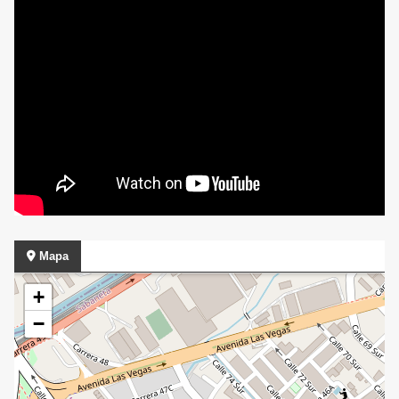
Mapa
+
−