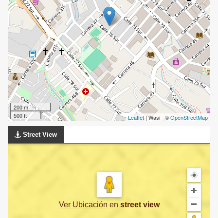
200 m
500 ft
Leaflet
| Wasi - ©
OpenStreetMap
Street View
Ver Ubicación
en
street view