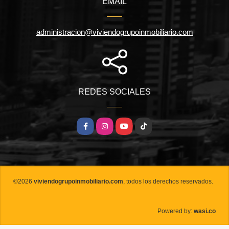
EMAIL
administracion@viviendogrupoinmobiliario.com
REDES SOCIALES
Facebook
Instagram
YouTube
TikTok
©2026
viviendogrupoinmobiliario.com
, todos los derechos reservados.
wasi.co
Powered by: