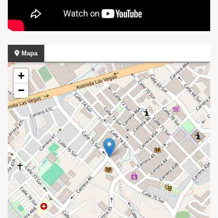
Mapa
+
−