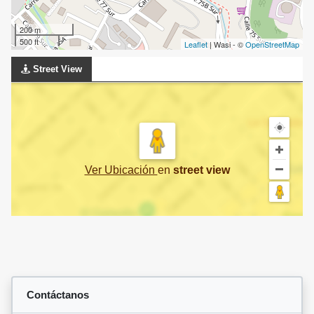
200 m
500 ft
Leaflet
| Wasi - ©
OpenStreetMap
Street View
Ver Ubicación
en
street view
Contáctanos