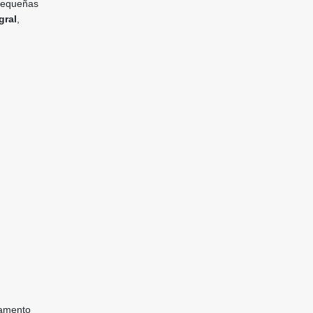
 pequeñas
gral
,
.
tamento