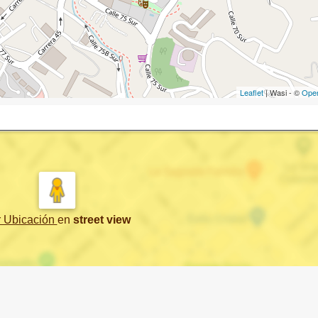
Leaflet
| Wasi - ©
Ope
r Ubicación
en
street view