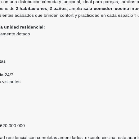
con una distribución cómoda y funcional, ideal para parejas, familias
spone de
2 habitaciones
,
2 baños
, amplia
sala-comedor
,
cocina inte
elentes acabados que brindan confort y practicidad en cada espacio ✨
a unidad residencial:
tamente dotado
tas
cia 24/7
 visitantes
620.000.000
ad residencial con completas amenidades, excepto piscina, este apar