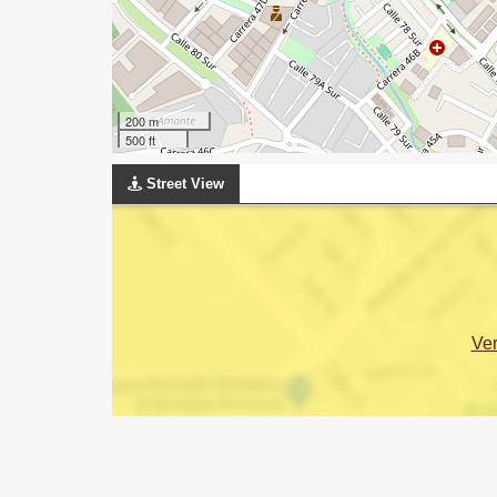
200 m
500 ft
Street View
Ve