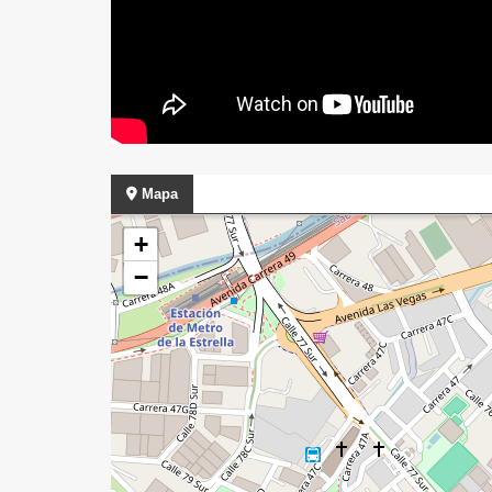
Mapa
+
−