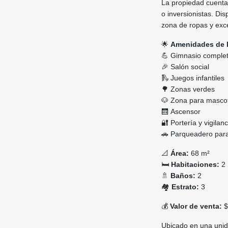
La propiedad cuenta 
o inversionistas. Di
zona de ropas y exc
🌟
Amenidades de l
💪 Gimnasio comple
🎉 Salón social
🛝 Juegos infantiles
🌳 Zonas verdes
🐶 Zona para masco
🛗 Ascensor
🔐 Portería y vigilan
🚗 Parqueadero para
📐
Área:
68 m²
🛏️
Habitaciones:
2
🚿
Baños:
2
🏘️
Estrato:
3
💰
Valor de venta:
$
Ubicado en una unid