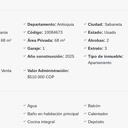
Departamento:
Antioquia
Ciudad:
Sabaneta
ania
Código:
10084673
Estado:
Usado
68 m²
Área Privada:
68 m²
Alcobas:
2
Garaje:
1
Estrato:
3
Año construcción:
2025
Tipo de inmueble:
Apartamento
Venta
Valor Administración:
$510.000 COP
Agua
Balcón
Baño en habitación principal
Calentador
Cocina integral
Depósito