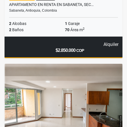
APARTAMENTO EN RENTA EN SABANETA, SEC…
Sabaneta, Antioquia, Colombia
2
Alcobas
1
Garaje
2
2
Baños
70
Área m
Alquiler
$2.850.000
COP