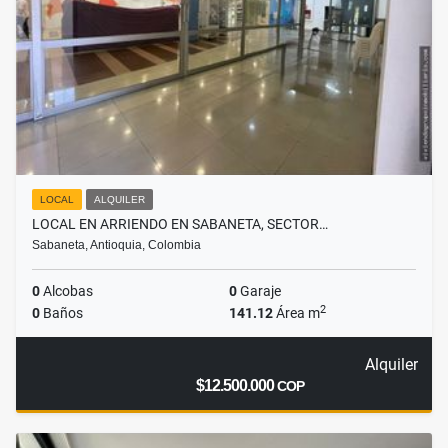
LOCAL
ALQUILER
LOCAL EN ARRIENDO EN SABANETA, SECTOR…
Sabaneta, Antioquia, Colombia
0
Alcobas
0
Garaje
2
0
Baños
141.12
Área m
Alquiler
$12.500.000
COP