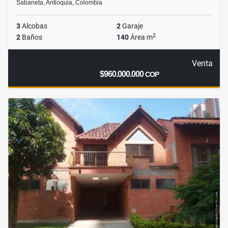
Sabaneta, Antioquia, Colombia
3
Alcobas
2
Garaje
2
2
Baños
140
Área m
Venta
$960.000.000
COP