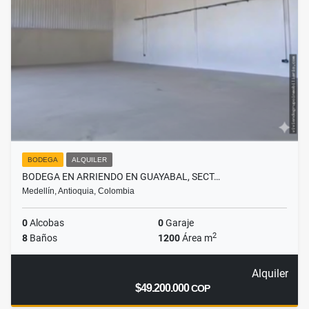
BODEGA
ALQUILER
BODEGA EN ARRIENDO EN GUAYABAL, SECT…
Medellín, Antioquia, Colombia
0
Alcobas
0
Garaje
2
8
Baños
1200
Área m
Alquiler
$49.200.000
COP