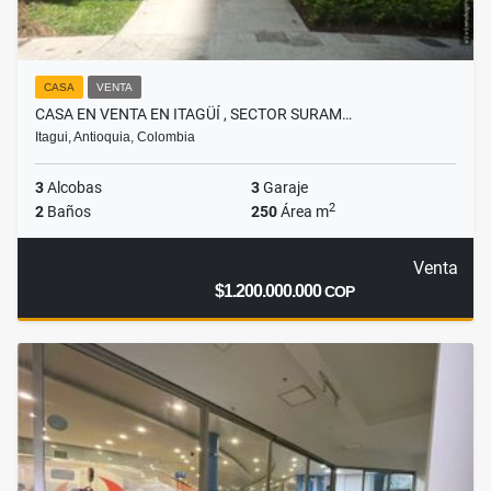
CASA
VENTA
CASA EN VENTA EN ITAGÜÍ , SECTOR SURAM…
Itagui, Antioquia, Colombia
3
Alcobas
3
Garaje
2
2
Baños
250
Área m
Venta
$1.200.000.000
COP