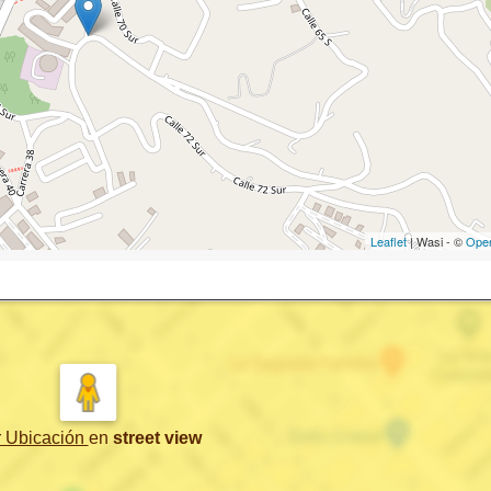
Leaflet
| Wasi - ©
Ope
r Ubicación
en
street view