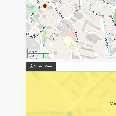
200 m
500 ft
Street View
Ve