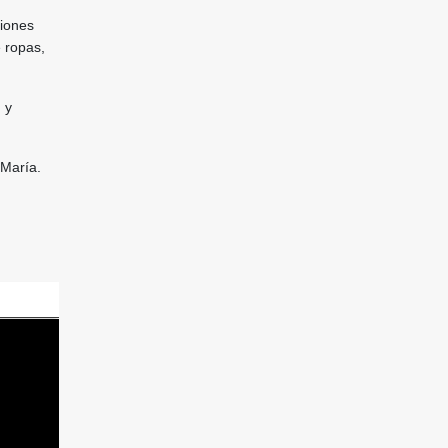
iones
e ropas,
 y
 María.