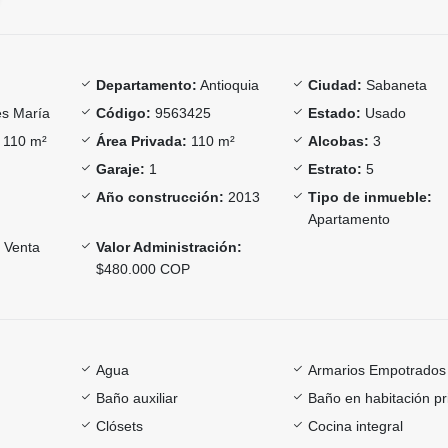
Departamento:
Antioquia
Ciudad:
Sabaneta
s María
Código:
9563425
Estado:
Usado
110 m²
Área Privada:
110 m²
Alcobas:
3
Garaje:
1
Estrato:
5
Año construcción:
2013
Tipo de inmueble:
Apartamento
Venta
Valor Administración:
$480.000 COP
Agua
Armarios Empotrados
Baño auxiliar
Baño en habitación pr
Clósets
Cocina integral