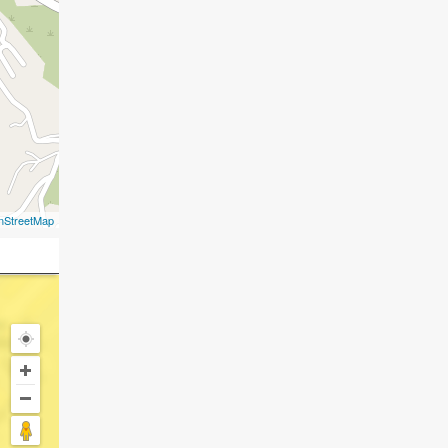
nStreetMap