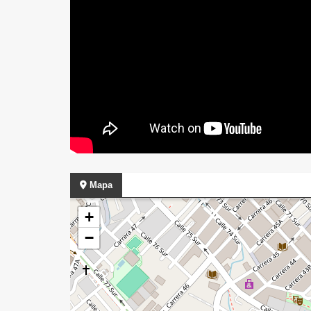
Mapa
+
−