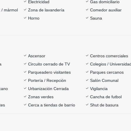
Electricidad
Gas domiciliario
 / mármol
Zona de lavandería
Comedor auxiliar
Horno
Sauna
Ascensor
Centros comerciales
a
Circuito cerrado de TV
Colegios / Universida
Parqueadero visitantes
Parques cercanos
Portería / Recepción
Salón Comunal
rcano
Urbanización Cerrada
Vigilancia
Zonas verdes
Cancha de futbol
tes
Cerca a tiendas de barrio
Shut de basura