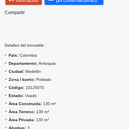
información
por correo electrónico
Compartir
Detalles del inmueble :
País:
Colombia
Departamento:
Antioquia
Ciudad:
Medellín
Zona / barrio:
Poblado
Código:
10125075
Estado:
Usado
Área Construida:
130 m²
Área Terreno:
130 m²
Área Privada:
130 m²
Alcobas:
3