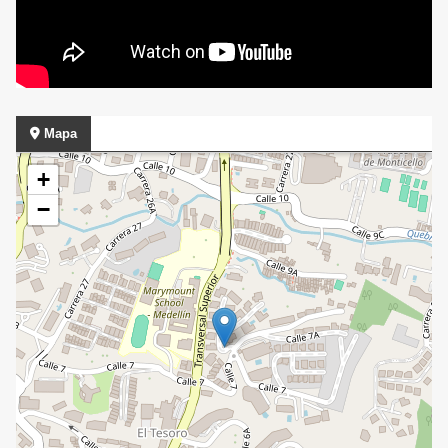
Mapa
+
−